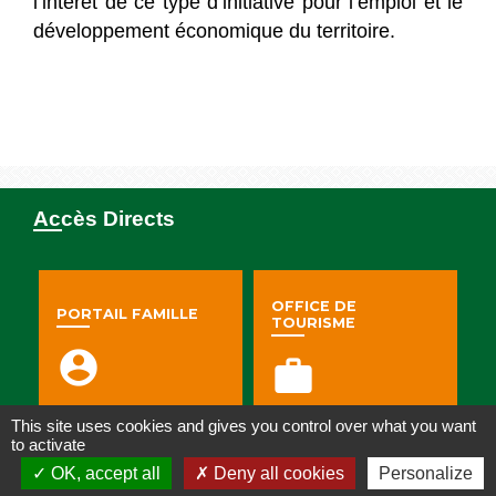
l’intérêt de ce type d’initiative pour l’emploi et le
développement économique du territoire.
Accès Directs
OFFICE DE
PORTAIL FAMILLE
TOURISME
account_circle
work
This site uses cookies and gives you control over what you want
to activate
OK, accept all
Deny all cookies
Personalize
PORTEURS DE
MARCHÉS PUBLICS
PROJET