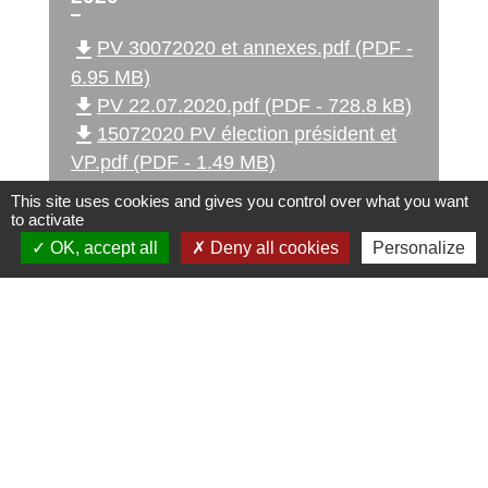
file_download
PV 30072020 et annexes.pdf (PDF -
6.95 MB)
file_download
PV 22.07.2020.pdf (PDF - 728.8 kB)
file_download
15072020 PV élection président et
VP.pdf (PDF - 1.49 MB)
This site uses cookies and gives you control over what you want
to activate
OK, accept all
Deny all cookies
Personalize
Accès Directs
OFFICE DE
PORTAIL FAMILLE
TOURISME