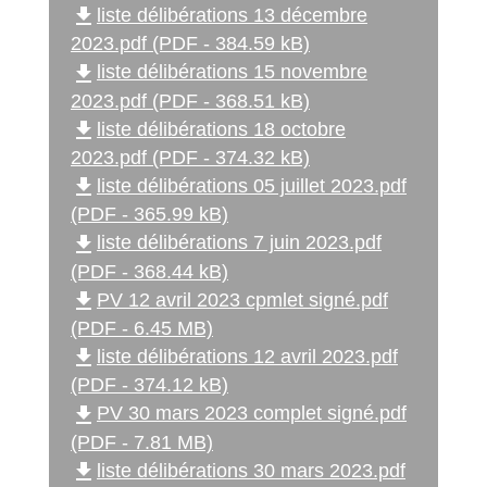
file_download
liste délibérations 13 décembre
2023.pdf (PDF - 384.59 kB)
file_download
liste délibérations 15 novembre
2023.pdf (PDF - 368.51 kB)
file_download
liste délibérations 18 octobre
2023.pdf (PDF - 374.32 kB)
file_download
liste délibérations 05 juillet 2023.pdf
(PDF - 365.99 kB)
file_download
liste délibérations 7 juin 2023.pdf
(PDF - 368.44 kB)
file_download
PV 12 avril 2023 cpmlet signé.pdf
(PDF - 6.45 MB)
file_download
liste délibérations 12 avril 2023.pdf
(PDF - 374.12 kB)
file_download
PV 30 mars 2023 complet signé.pdf
(PDF - 7.81 MB)
file_download
liste délibérations 30 mars 2023.pdf