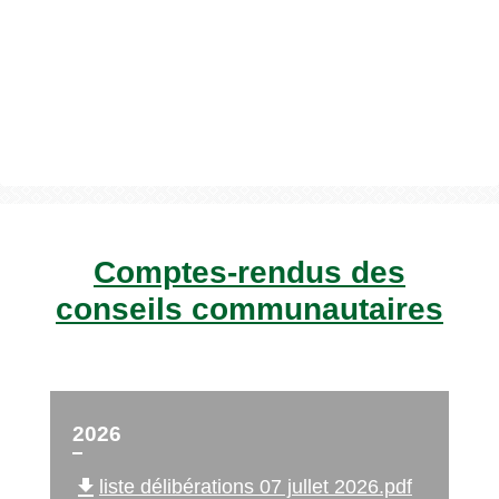
Comptes-rendus des
conseils communautaires
2026
file_download
liste délibérations 07 jullet 2026.pdf