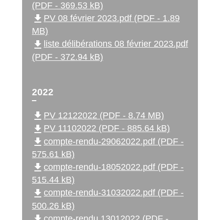
(PDF - 369.53 kB)
file_download
PV 08 février 2023.pdf (PDF - 1.89
MB)
file_download
liste délibérations 08 février 2023.pdf
(PDF - 372.94 kB)
2022
file_download
PV 12122022 (PDF - 8.74 MB)
file_download
PV 11102022 (PDF - 885.64 kB)
file_download
compte-rendu-29062022.pdf (PDF -
575.61 kB)
file_download
compte-rendu-18052022.pdf (PDF -
515.44 kB)
file_download
compte-rendu-31032022.pdf (PDF -
500.26 kB)
file_download
compte-rendu 13012022 (PDF -