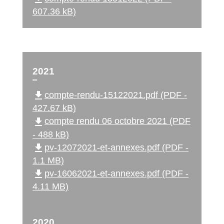
607.36 kB)
2021
file_download
compte-rendu-15122021.pdf (PDF -
427.67 kB)
file_download
compte rendu 06 octobre 2021 (PDF
- 488 kB)
file_download
pv-12072021-et-annexes.pdf (PDF -
1.1 MB)
file_download
pv-16062021-et-annexes.pdf (PDF -
4.11 MB)
2020