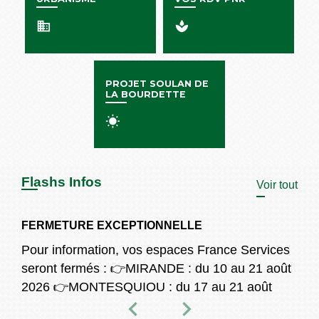
business
spa
PROJET SOULAN DE
LA BOURDETTE
wb_sunny
Flashs Infos
Voir tout
FERMETURE EXCEPTIONNELLE
Pour information, vos espaces France Services
seront fermés : 👉️ MIRANDE : du 10 au 21 août
2026 👉️ MONTESQUIOU : du 17 au 21 août
chevron_left
chevron_right
Previous
Next
2026