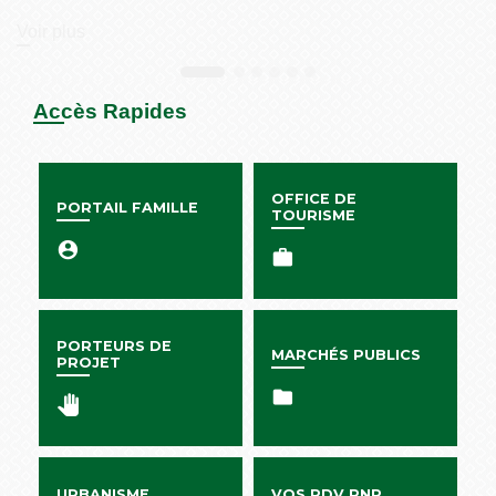
Voir plus
Accès Rapides
OFFICE DE
PORTAIL FAMILLE
TOURISME
account_circle
work
PORTEURS DE
MARCHÉS PUBLICS
PROJET
folder
pan_tool
URBANISME
VOS RDV PNR