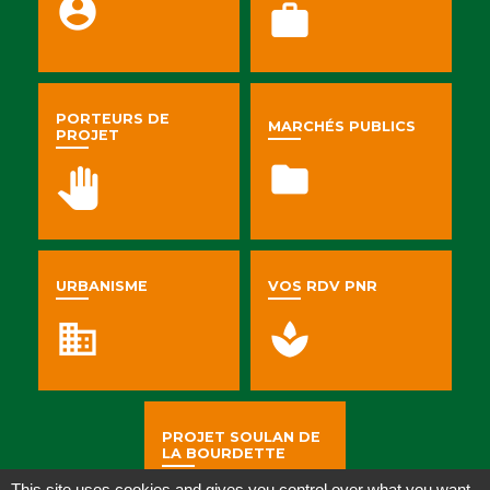
account_circle
work
PORTEURS DE
MARCHÉS PUBLICS
PROJET
folder
pan_tool
URBANISME
VOS RDV PNR
business
spa
PROJET SOULAN DE
LA BOURDETTE
This site uses cookies and gives you control over what you want