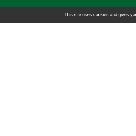
This site uses cookies and gives you
Contacts
Communauté de Communes Coeur
d'Astarac en Gascogne
4, Avenue Jean d'Antras
32300 Mirande - FRANCE
Contact par formulaire