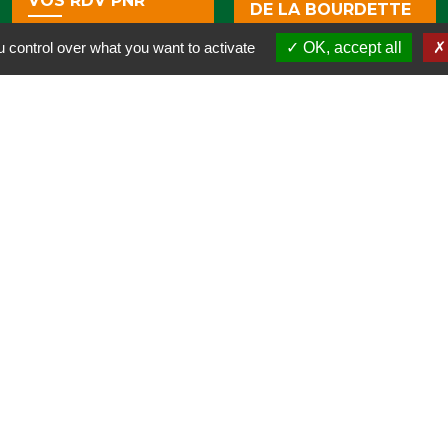
VOS RDV PNR
DE LA BOURDETTE
spa
 control over what you want to activate
OK, accept all
wb_sunny