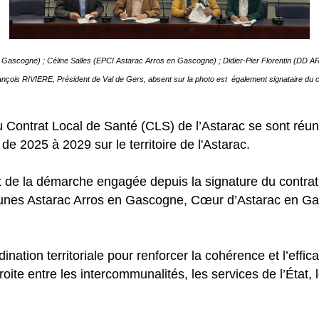
Gascogne) ; Céline Salles (EPCI Astarac Arros en Gascogne) ; Didier-Pier Florentin (DD 
nçois RIVIERE, Président de Val de Gers, absent sur la photo est également signataire du c
s du Contrat Local de Santé (CLS) de l’Astarac se sont réun
de 2025 à 2029 sur le territoire de l'Astarac.
de la démarche engagée depuis la signature du contrat d
es Astarac Arros en Gascogne, Cœur d’Astarac en Gasc
dination territoriale pour renforcer la cohérence et l’eff
roite entre les intercommunalités, les services de l’État,