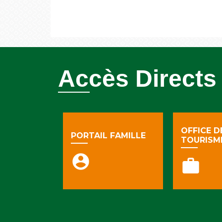
Accès Directs
OFFICE D
PORTAIL FAMILLE
TOURISM
account_circle
work