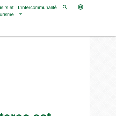
language
search
isirs et
L’intercommunalité
urisme