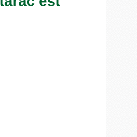
tarac est
!