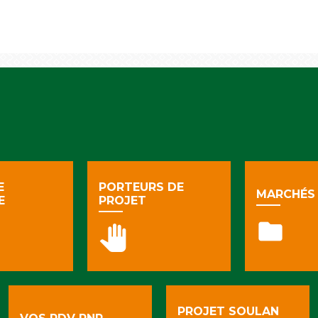
E
PORTEURS DE
MARCHÉS 
E
PROJET
folder
pan_tool
PROJET SOULAN