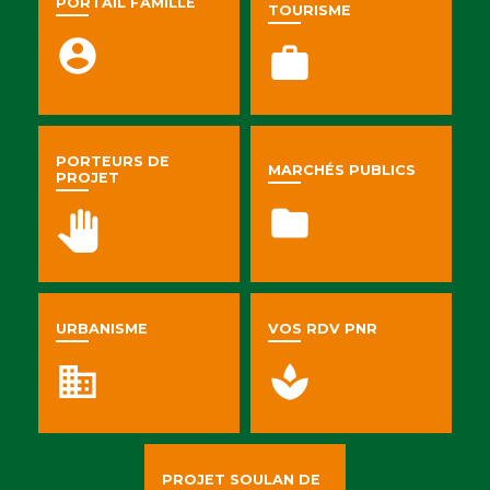
PORTAIL FAMILLE
TOURISME
account_circle
work
PORTEURS DE
MARCHÉS PUBLICS
PROJET
folder
pan_tool
URBANISME
VOS RDV PNR
business
spa
PROJET SOULAN DE