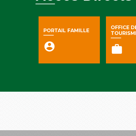
OFFICE D
PORTAIL FAMILLE
TOURISM
account_circle
work