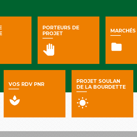
E
PORTEURS DE
MARCHÉS 
E
PROJET
folder
pan_tool
PROJET SOULAN
VOS RDV PNR
DE LA BOURDETTE
spa
wb_sunny