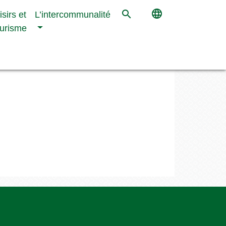
language
search
isirs et
L’intercommunalité
urisme