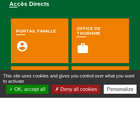
Accès Directs
OFFICE DE
PORTAIL FAMILLE
TOURISME
account_circle
work
This site uses cookies and gives you control over what you want
PORTEURS DE
MARCHÉS PUBLICS
to activate
PROJET
OK, accept all
Deny all cookies
Personalize
folder
pan_tool
URBANISME
VOS RDV PNR
business
spa