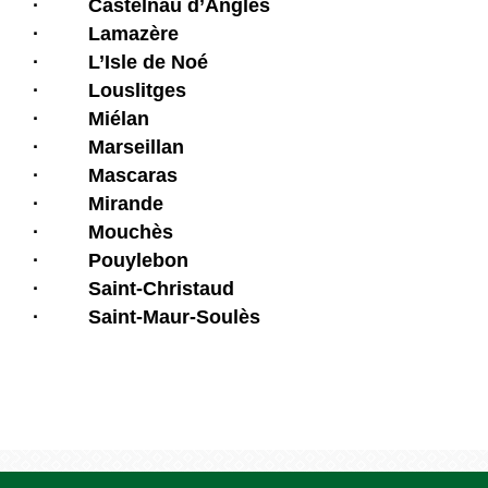
· Castelnau d’Anglès
· Lamazère
· L’Isle de Noé
· Louslitges
· Miélan
· Marseillan
· Mascaras
· Mirande
· Mouchès
· Pouylebon
· Saint-Christaud
· Saint-Maur-Soulès